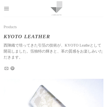
Skip
to
content
Products
KYOTO LEATHER
西陣織で培ってきた引箔の技術が、KYOTO Leatheとして
開花しました。箔独特の輝きと、革の質感をお楽しみいた
だきます。